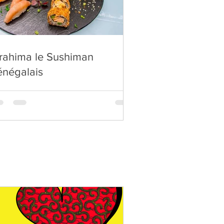
brahima le Sushiman
énégalais