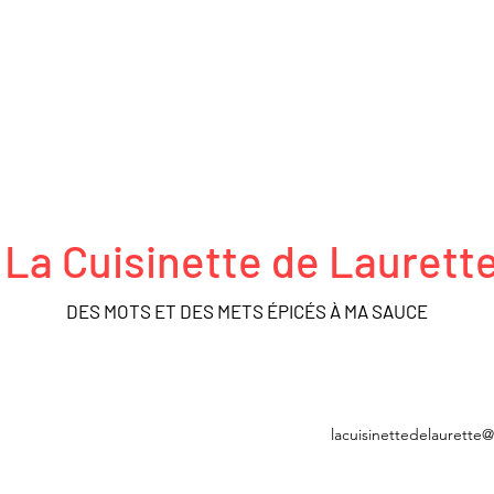
La Cuisinette de Laurett
DES MOTS ET DES METS ÉPICÉS À MA SAUCE
FRO ACTEURS
DÉCOUVERTES
MÉDIATHÈQUE
BOUTIQUE
lacuisinettedelaurette