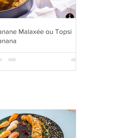
anane Malaxée ou Topsi
anana