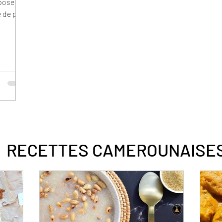
opose
e de pain
RECETTES CAMEROUNAISE