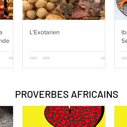
la
L'Exotarien
I
onde
S
PROVERBES AFRICAINS