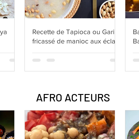
uya
Recette de Tapioca ou Gari:
B
fricassé de manioc aux éclats
B
de cacahuètes
AFRO ACTEURS