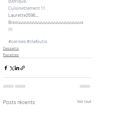
d’Afrique
.
Cuisinettement !!!
Laurette2596…
Bisouuuuuuuuuuuuuuuuuuuuuuuus 
!!! 
#cerises
#clafoutis
Desserts
Recettes
Posts récents
Voir tout