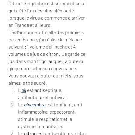
Citron-Gingembre est sûrement celui 
qui a été l’un des plus plébiscité 
lorsque le virus a commencé à arriver 
en France et ailleurs.
Dès l’annonce officielle des premiers 
cas en France, j’ai réalisé le mélange 
suivant : 1 volume d’ail haché et 4 
volumes de jus de citron.  Je garde ce 
jus dans mon frigo  auquel j’ajoute du 
gingembre selon ma convenance. 
Vous pouvez rajouter du miel si vous 
aimez le thé sucré.
L’
ail
 est antiseptique, 
antibiotique et antiviral.
Le 
gingembre
 est tonifiant, anti-
inflammatoire, expectorant, 
stimule la respiration et le 
système immunitaire.
Le 
citron
 est antiseptique,  riche 