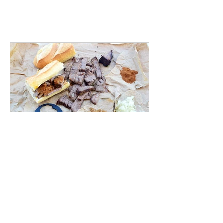
lacuisinettedelaurette
16 nov. 2020
Recette de Soya ou Suya
Coucou chère cuisinetteuse et cher
cuisinetteur, comment vas-tu? Je vous