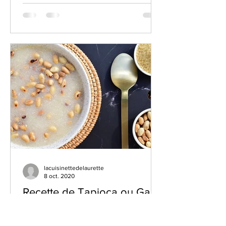
lacuisinettedelaurette
8 oct. 2020
Recette de Tapioca ou Gari:
fricassé de manioc aux