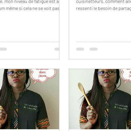
, mon niveau de fatigue est au
cuisinetteurs, comment all
m même si cela ne se voit pas.
ressenti le besoin de parta
, j'ai eu...
ces quelques mots écrits il.