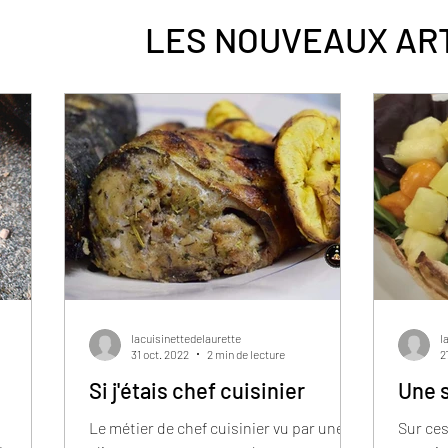
LES NOUVEAUX AR
lacuisinettedelaurette
l
31 oct. 2022
2 min de lecture
2
Si j'étais chef cuisinier
Une s
Le métier de chef cuisinier vu par une
Sur ces