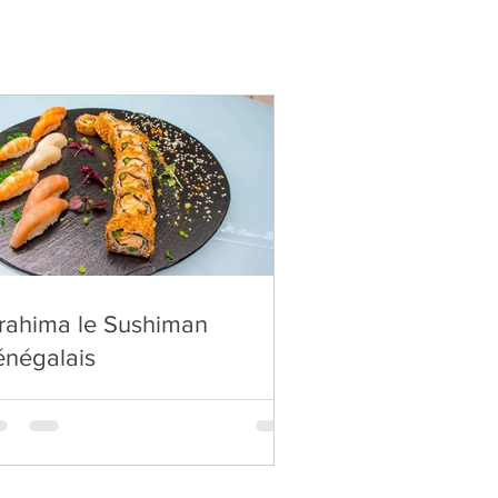
brahima le Sushiman
énégalais