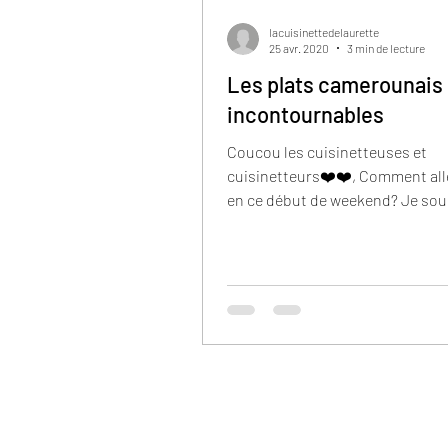
lacuisinettedelaurette
25 avr. 2020
3 min de lecture
Les plats camerounais
incontournables
Coucou les cuisinetteuses et
cuisinetteurs❤️❤️, Comment al
en ce début de weekend? Je sou
vous faire voyager dans la culture