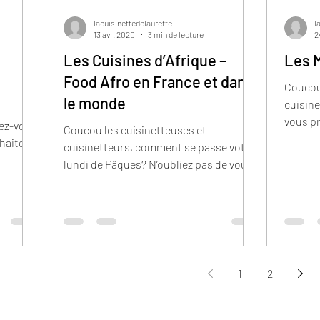
lacuisinettedelaurette
l
13 avr. 2020
3 min de lecture
2
Les Cuisines d’Afrique –
Les M
Food Afro en France et dans
Coucou 
le monde
cuisin
vous pr
lez-vous
Coucou les cuisinetteuses et
procha
haite
cuisinetteurs, comment se passe votre
...
lundi de Pâques? N’oubliez pas de vous
abonner à mon compte si ce...
1
2