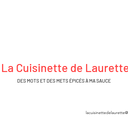
La Cuisinette de Laurett
DES MOTS ET DES METS ÉPICÉS À MA SAUCE
FRO ACTEURS
DÉCOUVERTES
MÉDIATHÈQUE
BOUTIQUE
lacuisinettedelaurette