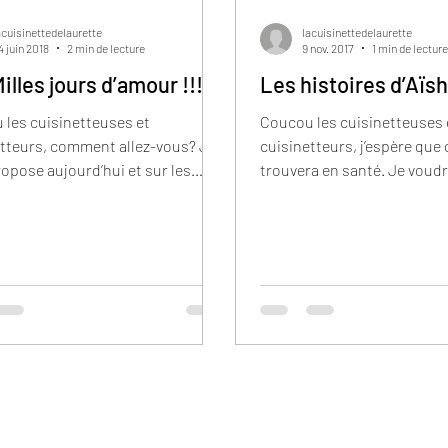
acuisinettedelaurette
lacuisinettedelaurette
4 juin 2018
2 min de lecture
9 nov. 2017
1 min de lecture
illes jours d’amour !!!
Les histoires d’Aïs
les cuisinetteuses et
Coucou les cuisinetteuses 
etteurs, comment allez-vous? Je
cuisinetteurs, j’espère que 
opose aujourd’hui et sur les
trouvera en santé. Je voud
ines semaines, un poème que...
raconter l’histoire d’Aïsha...