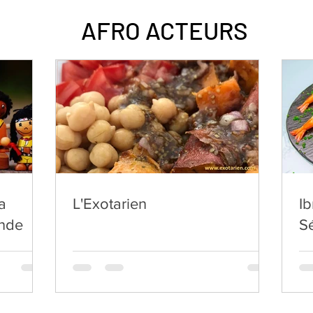
AFRO ACTEURS
la
L'Exotarien
I
onde
S