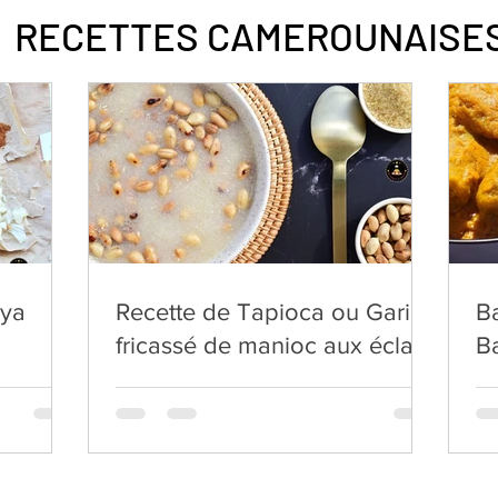
RECETTES CAMEROUNAISE
uya
Recette de Tapioca ou Gari:
B
fricassé de manioc aux éclats
B
de cacahuètes