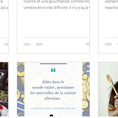
'a
cliente et une gourmande comme moi
semaine
étais en
semble être très difficile. Il n'y a qu'à voir
maximu
nos proches dans...
La veille