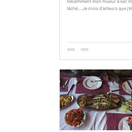
Récemment mon mixeur à sec m
lâché... Je crois d'ailleurs que j'
train de faire une story 😭...