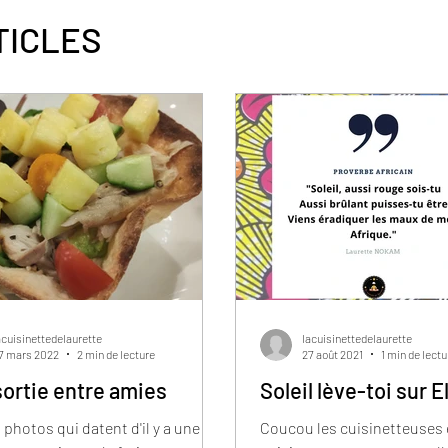
TICLES
acuisinettedelaurette
lacuisinettedelaurette
7 mars 2022
2 min de lecture
27 août 2021
1 min de lectu
ortie entre amies
Soleil lève-toi sur E
 photos qui datent d'il y a une
Coucou les cuisinetteuses 