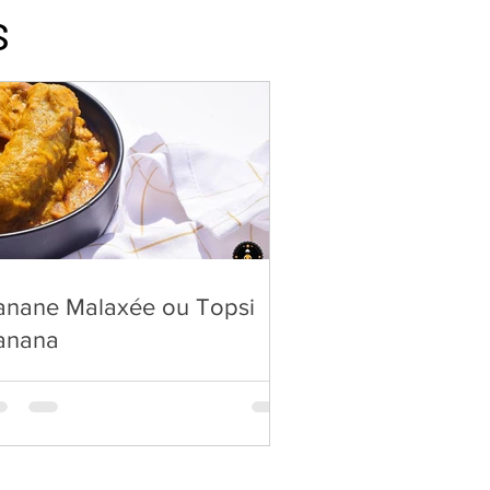
S
anane Malaxée ou Topsi
anana