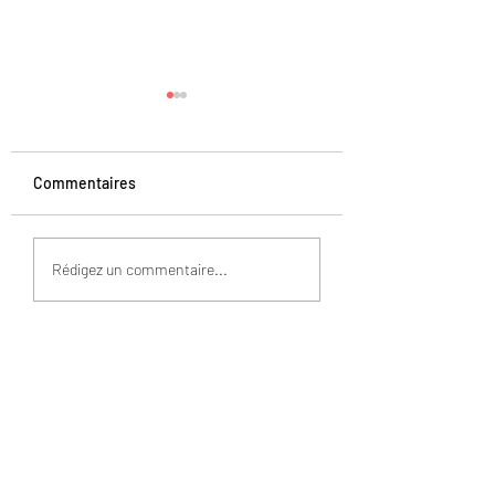
Commentaires
Lentilles sautées
Banane Malaxée o
Rédigez un commentaire...
Topsi Banana