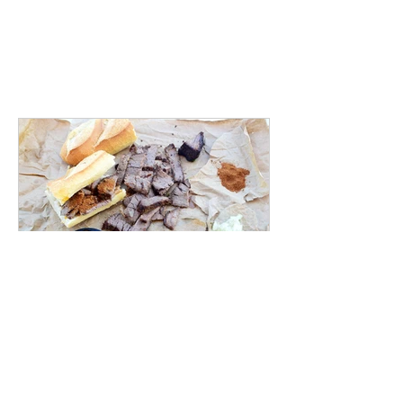
lacuisinettedelaurette
16 nov. 2020
Recette de Soya ou Suya