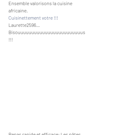
Ensemble valorisons la cuisine 
africaine.
Cuisinettement votre !!!
Laurette2596…
Bisouuuuuuuuuuuuuuuuuuuuuuuus 
!!!
Repas rapide et efficace: Les pâtes 