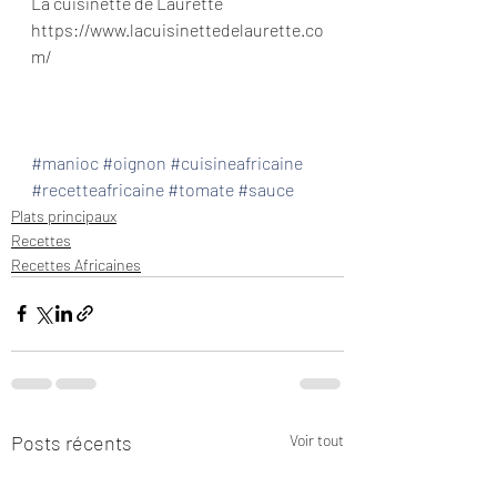
La cuisinette de Laurette 
https://www.lacuisinettedelaurette.co
m/  
#manioc
#oignon
#cuisineafricaine
#recetteafricaine
#tomate
#sauce
Plats principaux
Recettes
Recettes Africaines
Posts récents
Voir tout