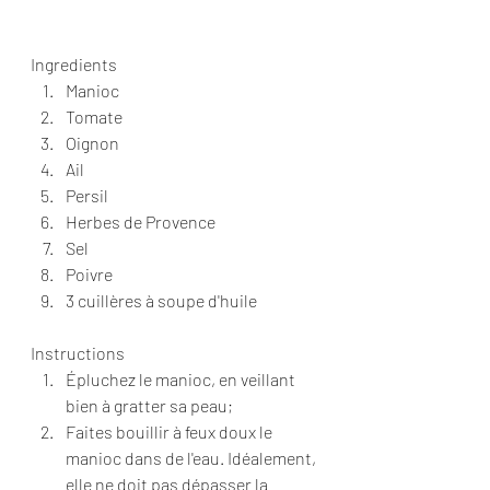
Ingredients  
Manioc 
Tomate 
Oignon 
Ail 
Persil 
Herbes de Provence 
Sel 
Poivre 
3 cuillères à soupe d'huile   
Instructions  
Épluchez le manioc, en veillant 
bien à gratter sa peau; 
Faites bouillir à feux doux le 
manioc dans de l'eau. Idéalement, 
elle ne doit pas dépasser la 