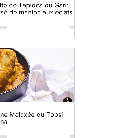
tte de Tapioca ou Gari:
ssé de manioc aux éclats
acahuètes
ne Malaxée ou Topsi
ana