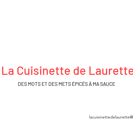
La Cuisinette de Laurett
DES MOTS ET DES METS ÉPICÉS À MA SAUCE
FRO ACTEURS
DÉCOUVERTES
MÉDIATHÈQUE
BOUTIQUE
lacuisinettedelaurette