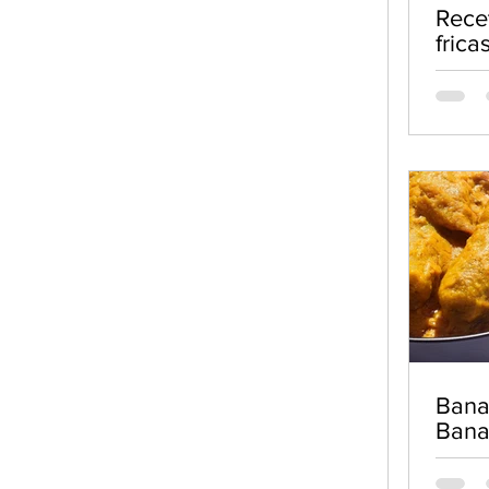
Rece
frica
de c
Bana
Ban