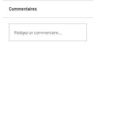
Commentaires
La pierre à écraser
Une recette rapid
Rédigez un commentaire...
efficace