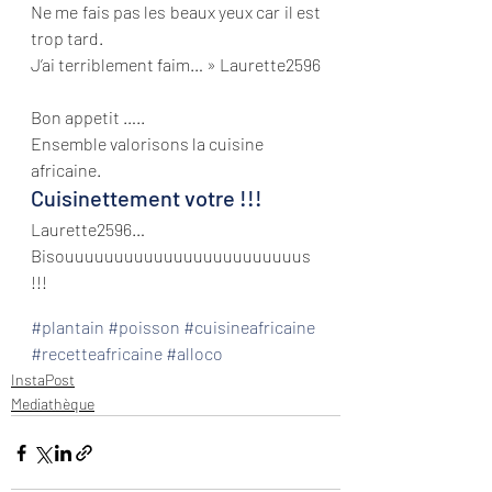
Ne me fais pas les beaux yeux car il est 
trop tard.
J’ai terriblement faim… » Laurette2596
Bon appetit …..
Ensemble valorisons la cuisine 
africaine.
Cuisinettement votre !!!
Laurette2596…
Bisouuuuuuuuuuuuuuuuuuuuuuuus 
!!!
#plantain
#poisson
#cuisineafricaine
#recetteafricaine
#alloco
InstaPost
Mediathèque