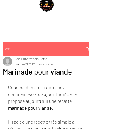
Post
lacuisinettedelaurette
24 juin 2020
2 min de lecture
Marinade pour viande
Coucou cher ami gourmand, 
comment vas-tu aujourd’hui? Je te 
propose aujourd’hui une recette 
marinade pour viande
.
Il s’agit d’une recette très simple à 
réaliser. Je pense que le 
plus
 de cette 