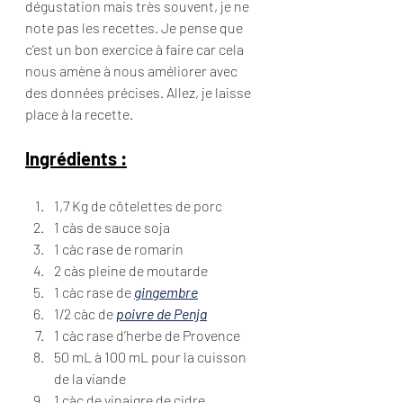
dégustation mais très souvent, je ne 
note pas les recettes. Je pense que 
c’est un bon exercice à faire car cela 
nous amène à nous améliorer avec 
des données précises. Allez, je laisse 
place à la recette. 
Ingrédients :
1,7 Kg de côtelettes de porc
1 càs de sauce soja
1 càc rase de romarin
2 càs pleine de moutarde
1 càc rase de 
gingembre
1/2 càc de 
poivre de Penja
1 càc rase d’herbe de Provence
50 mL à 100 mL pour la cuisson 
de la viande
1 càc de vinaigre de cidre 