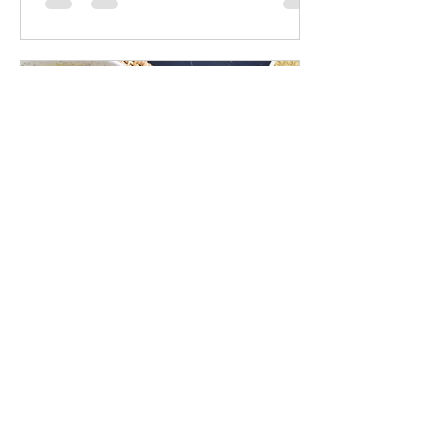
lacuisinettedelaurette
8 oct. 2020
Recette de Tapioca ou Gari:
fricassé de manioc aux
éclats de cacahuètes
Coucou les amis gourmands, j'espère