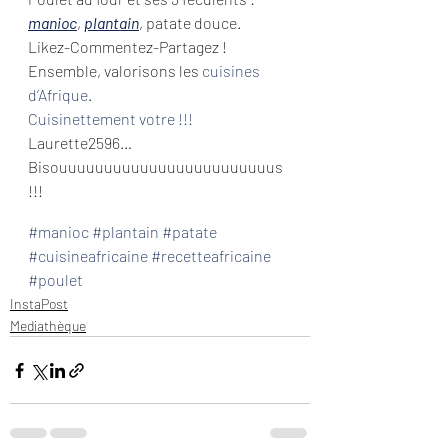
manioc
, 
plantain
, patate douce.
Likez-Commentez-Partagez !
Ensemble, valorisons les 
cuisines 
d’Afrique
.
Cuisinettement votre !!!
Laurette2596…
Bisouuuuuuuuuuuuuuuuuuuuuuuus 
!!!
#manioc
#plantain
#patate
#cuisineafricaine
#recetteafricaine
#poulet
InstaPost
Mediathèque