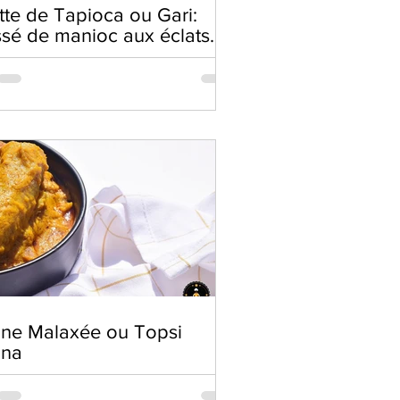
tte de Tapioca ou Gari:
ssé de manioc aux éclats
acahuètes
ne Malaxée ou Topsi
ana