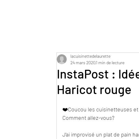
lacuisinettedelaurette
24 mars 2020
1 min de lecture
InstaPost : Idé
Haricot rouge
❤️Coucou les cuisinetteuses et
Comment allez-vous?
J’ai improvisé un plat de pain h