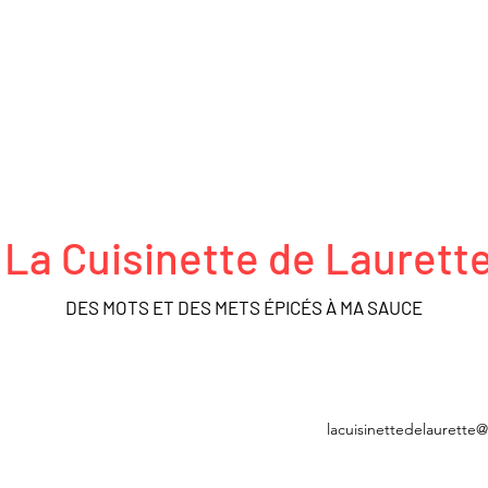
La Cuisinette de Laurett
DES MOTS ET DES METS ÉPICÉS À MA SAUCE
FRO ACTEURS
DÉCOUVERTES
MÉDIATHÈQUE
BOUTIQUE
lacuisinettedelaurette