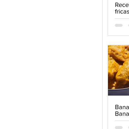
Rece
frica
de c
Bana
Ban