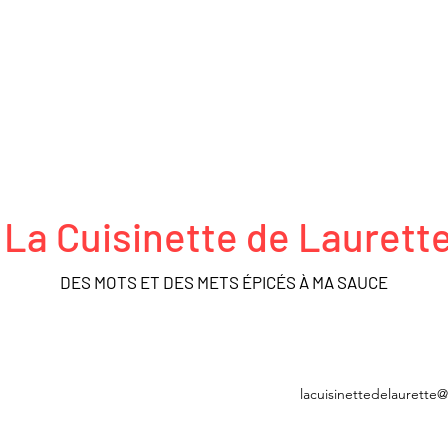
La Cuisinette de Laurett
DES MOTS ET DES METS ÉPICÉS À MA SAUCE
FRO ACTEURS
DÉCOUVERTES
MÉDIATHÈQUE
BOUTIQUE
lacuisinettedelaurette