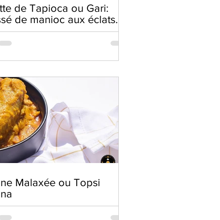
tte de Tapioca ou Gari:
ssé de manioc aux éclats
acahuètes
ne Malaxée ou Topsi
ana