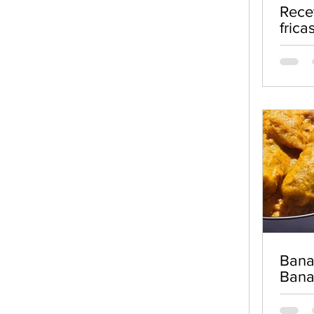
Rece
frica
de c
Bana
Ban