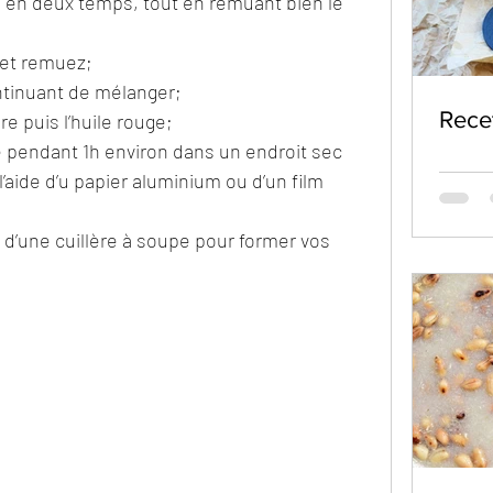
s en deux temps, tout en remuant bien le 
é et remuez;
ontinuant de mélanger;
Rece
re puis l’huile rouge;
 pendant 1h environ dans un endroit sec 
’aide d’u papier aluminium ou d’un film 
s d’une cuillère à soupe pour former vos 