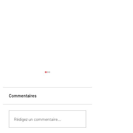
Commentaires
Monday Vibes
Monday Vibes - L'Amitié
Rédigez un commentaire...