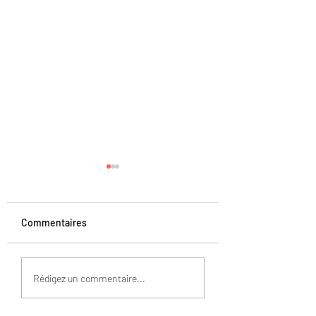
Commentaires
Restaurant l'Afrika
Restaurant le Cos
Rédigez un commentaire...