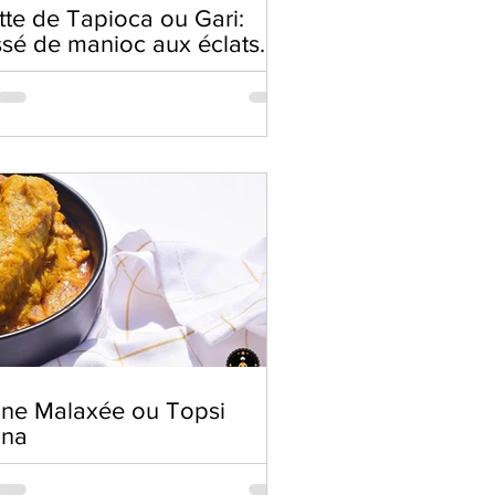
tte de Tapioca ou Gari:
ssé de manioc aux éclats
acahuètes
ne Malaxée ou Topsi
ana