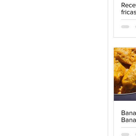
Rece
frica
de c
Bana
Ban