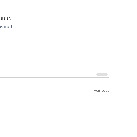
us !!! 
sinafro
Voir tout