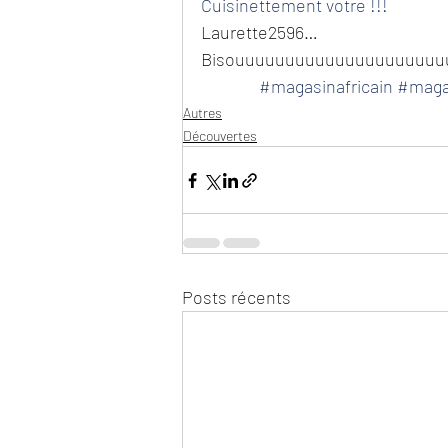
Cuisinettement votre !!!
Laurette2596…
Bisouuuuuuuuuuuuuuuuuuuuuuu
#magasinafricain
#maga
Autres
Découvertes
Posts récents