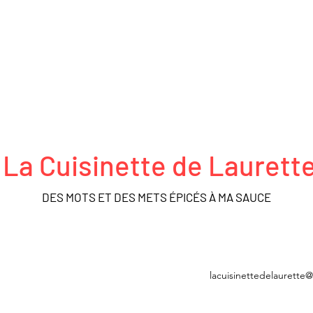
La Cuisinette de Laurett
DES MOTS ET DES METS ÉPICÉS À MA SAUCE
FRO ACTEURS
DÉCOUVERTES
MÉDIATHÈQUE
BOUTIQUE
lacuisinettedelaurette