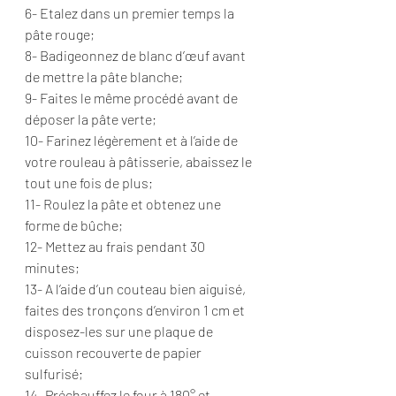
6- Etalez dans un premier temps la 
pâte rouge;
8- Badigeonnez de blanc d’œuf avant 
de mettre la pâte blanche;
9- Faites le même procédé avant de 
déposer la pâte verte;
10- Farinez légèrement et à l’aide de 
votre rouleau à pâtisserie, abaissez le 
tout une fois de plus;
11- Roulez la pâte et obtenez une 
forme de bûche;
12- Mettez au frais pendant 30 
minutes;
13- A l’aide d’un couteau bien aiguisé, 
faites des tronçons d’environ 1 cm et 
disposez-les sur une plaque de 
cuisson recouverte de papier 
sulfurisé;
14- Préchauffez le four à 180° et 