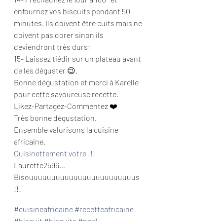
enfournez vos biscuits pendant 50 
minutes. Ils doivent être cuits mais ne 
doivent pas dorer sinon ils 
deviendront très durs;
15- Laissez tiédir sur un plateau avant 
de les déguster 😉.
Bonne dégustation et merci à Karelle 
pour cette savoureuse recette.
Likez-Partagez-Commentez ❤️
Très bonne dégustation.
Ensemble valorisons la cuisine 
africaine.
Cuisinettement votre !!!
Laurette2596…
Bisouuuuuuuuuuuuuuuuuuuuuuuus 
!!!
#cuisineafricaine
#recetteafricaine
#biscuit
#biscuits
#noel